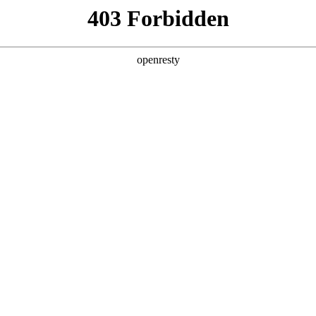
产品及服务
行业解决方案
合作伙伴
投资者关系
凡国际数码深度参与AI Tour香港站
2026 / 04 / 29
举行。非凡国际数码首次以微软香港CSP（云解决方案提供商）全新身份亮相此次
，分别围绕非凡国际问学（Smart Vision）产品能力和微软企业级
研产品及全栈服务能力。与此同时，非凡国际数码千帆·出海伙伴招募计划也